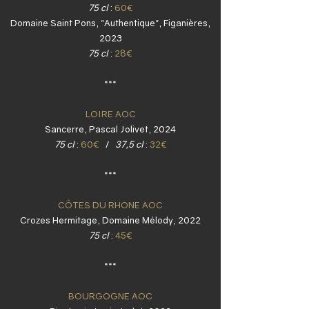
75 cl
:
60€
Domaine Saint Pons, "Authentique", Figanières,
2023
75 cl
:
28€
***
LOIRE AOC
Sancerre, Pascal Jolivet, 2024
75 cl
:
60€
/
37,5 cl
:
32€
***
CÔTES DU RHONE AOC
Crozes Hermitage, Domaine Mélody, 2022
75 cl
:
45€
***
BOURGOGNE AOC