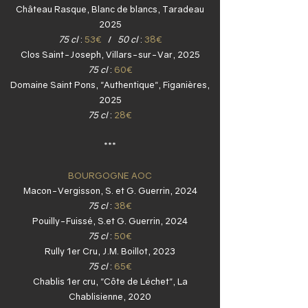
Château Rasque, Blanc de blancs, Taradeau
2025
75 cl
:
53€
/
50 cl
:
38€
Clos Saint-Joseph, Villars-sur-Var, 2025
75 cl
:
60
€
Domaine Saint Pons, "Authentique", Figanières,
2025
75 cl
:
28€
***
BOURGOGNE AOC
Macon-Vergisson, S. et G. Guerrin, 2024
75 cl
:
38€
Pouilly-Fuissé, S.et G. Guerrin, 2024
75 cl
:
50€
Rully 1er Cru, J.M. Boillot, 2023
75 cl
:
65€
Chablis 1er cru, "Côte de Léchet", La
Chablisienne, 2020