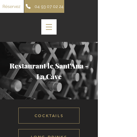
Réservez
04 93 07 02 24
Restaurant le Sant'Ana -
La Cave
COCKTAILS