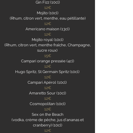
Gin Fizz (10cl)
12€
Mojito (10cl)
(Rhum, citron vert, menthe, eau pétillante)
12€
Americano maison (13cl)
12€
Mojito royal (10cl)
(Rhum, citron vert, menthe fraîche, Champagne,
sucre roux)
15€
Campari orange pressée (4cl)
12€
Hugo Spritz, St Germain Spritz (10cl)
12€
Campari Apérol (10cl)
12€
Amaretto Sour (10cl)
12€
Cosmopolitan (10cl)
12€
Sex on the Beach
(vodka, crème de pêche, jus d'ananas et
cranberry) (10cl)
12€