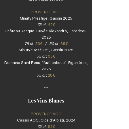
PROVENCE AOC
Minuty Prestige, Gassin 2025
75 cl
:
42€
Château Rasque, Cuvée Alexandra, Taradeau,
2025
75 cl
:
53€
/
50 cl
:
38€
Minuty "Rosé Or", Gassin 2025
75 cl
:
65€
Domaine Saint Pons, "Authentique", Figanières,
2025
75 cl
:
28€
***
Les Vins Blancs
PROVENCE AOC
Cassis AOC, Clos d'Albizzi, 2024
75 cl
:
55€