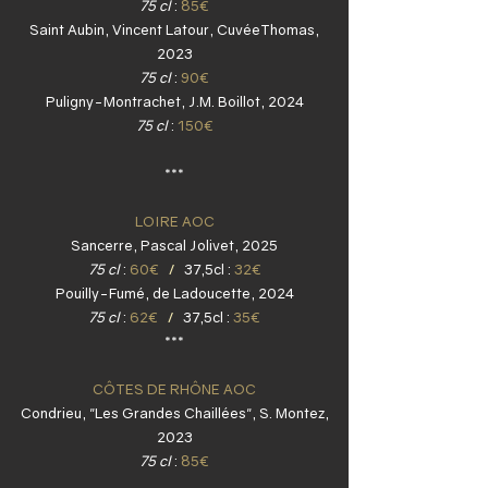
75 cl
:
85€
Saint Aubin, Vincent Latour, CuvéeThomas,
2023
75 cl
:
90€
Puligny-Montrachet, J.M. Boillot, 2024
75 cl
:
150€
***
LOIRE AOC
Sancerre, Pascal Jolivet, 2025
75 cl
:
60€
/
37,5cl :
32€
Pouilly-Fumé, de Ladoucette, 2024
75 cl
:
62€
/
37,5cl :
35€
***
CÔTES DE RHÔNE AOC
Condrieu, "Les Grandes Chaillées", S. Montez,
2023
75 cl
:
85€