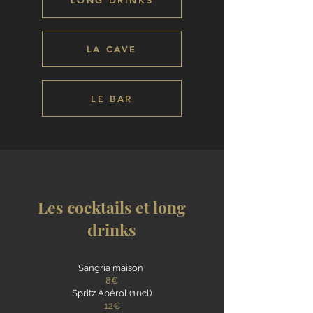
LONG DRINKS
LA CAVE
LE BAR
Les cocktails et long
drinks
Sangria maison
8€
Spritz Apérol (10cl)
12€