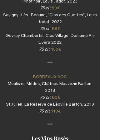
Pinot noir, Louis Jadot, 2023
75 cl
:
50€
Savigny-Lès-Beaune, "Clos des Guettes", Louis
Jadot, 2022
75 cl
:
88€
Gevrey Chambertin, Clos Village, Domaine Ph.
Livera 2022
75 cl
:
150€
***
BORDEAUX AOC
Moulis en Médoc, Château Mauvezin Barton,
2018
75 cl
:
60€
St Julien, La Réserve de Léoville Barton, 2019
75 cl
:
110€
***
Les Vins Rosés