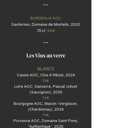
***
BORDEAUX AOC
Sauternes, Domaine de Monteils, 2020
75 cl
:
60€
***
Les Vins au verre
BLANCS
Cassis AOC, Clos d'Albizzi, 2024
12€
Loire AOC, Sancerre, Pascal Jolivet
(Sauvignon), 2025
12€
Bourgogne AOC, Macon-Vergisson,
(Chardonnay), 2024
11€
Provence AOC, Domaine Saint Pons,
"Authentique", 2025