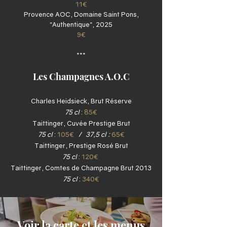
11€
Provence AOC, Domaine Saint Pons,
"Authentique", 2025
9€
***
Les Champagnes A.O.C
Charles Heidsieck, Brut Réserve
75 cl
:
85€
Taittinger, Cuvée Prestige Brut
75 cl
:
105€
/
37,5 cl :
65€
Taittinger, Prestige Rosé Brut
75 cl
:
120€
Taittinger, Comtes de Champagne Brut 2013
75 cl
:
340€
***
Voir la carte et les menus