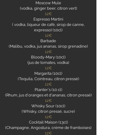
Moscow Mule
(vodka, ginger beer, citron vert)
12€
Espresso Martini
( vodka, liqueur de café, sirop de canne,
expresso) (10cl)
12€
Barbade
(Malibu, vodka, jus ananas, sirop grenadine)
12€
Bloody-Mary (10cl)
(jus de tomates, vodka)
12€
Margarita (10cl)
(Tequila, Cointreau, citron pressé)
12€
Planter's (10 cl)
(Rhum, jus d'oranges et d'ananas, citron pressé)
12€
Whisky Sour (10cl)
(Whisky, citron pressé, sucre)
12€
Cocktail Maison (13cl)
(Champagne, Angostura, crème de framboises)
12€