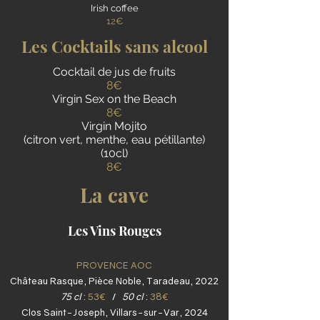
Irish coffee
12€
Les Cocktails sans alcool
Cocktail de jus de fruits
8€
Virgin Sex on the Beach
8€
Virgin Mojito
(citron vert, menthe, eau pétillante)
(10cl)
8€
La cave
Les Vins Rouges
PROVENCE AOC
Château Rasque, Pièce Noble, Taradeau, 2022
75 cl
:
53€
/
50 cl
:
38€
Clos Saint-Joseph, Villars-sur-Var, 2024